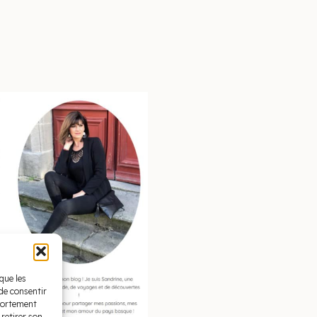
que les
de consentir
mportement
 retirer son