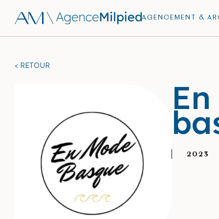
AGENCEMENT & ARC
< RETOUR
En
ba
2023