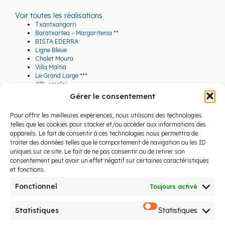
Voir toutes les réalisations
Txantxangorri
Baratxartea – Margaritenia **
BISTA EDERRA
Ligne Bleue
Chalet Moura
Villa Maitia
Le Grand Large ***
ABL emploi
Hélios
Gérer le consentement
Bar restaurant du Baya
Chapeau Rouge
Pour offrir les meilleures expériences, nous utilisons des technologies
Maison à Mouguerre
telles que les cookies pour stocker et/ou accéder aux informations des
Hôtel*** et spa le Baya
appareils. Le fait de consentir à ces technologies nous permettra de
Bureau de l’UMIH
traiter des données telles que le comportement de navigation ou les ID
Cabinet Maurel
uniques sur ce site. Le fait de ne pas consentir ou de retirer son
Maison Cuevas
consentement peut avoir un effet négatif sur certaines caractéristiques
Hôtel*** du Trinquet
Appartement historique
et fonctions.
Salon coiffure Jérôme Vaills
Fonctionnel
Toujours activé
Loft bayonnais
Aéroport Biarritz – Pays Basque
Hôtel*** au Bon Coin
Statistiques
Statistiques
Ekin consult
Hôtel*** Rodriguez