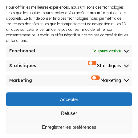
Pour offrir les meilleures expériences, nous utilisons des technologies
telles que les cookies pour stocker et/ou accéder aux informations des
appareils. Le fait de consentir à ces technologies nous permettra de
traiter des données telles que le comportement de navigation ou les ID
uniques sur ce site. Le fait de ne pas consentir ou de retirer son
consentement peut avoir un effet négatif sur certaines caractéristiques
et fonctions.
Fonctionnel
Toujours activé
Statistiques
Statistiques
Marketing
Marketing
Accepter
Nous suivre
Refuser
Agence Milpied
Enregistrer les préférences
12, Allée du Moura 64600 Anglet
06 07 19 85 40