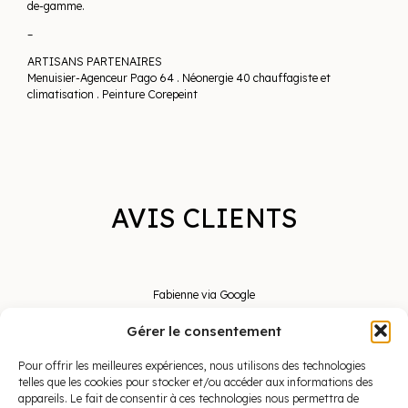
de-gamme.
–
ARTISANS PARTENAIRES
Menuisier-Agenceur Pago 64 . Néonergie 40 chauffagiste et
climatisation . Peinture Corepeint
AVIS CLIENTS
Fabienne via Google
« TRÈS BEL HÔTEL IDÉALEMENT
Gérer le consentement
SITUÉ. LES CHAMBRES AVEC VUE
MER SONT TRÈS SPACIEUSES ET
Pour offrir les meilleures expériences, nous utilisons des technologies
JOLIMENT DÉCORÉES. PERSONNEL
telles que les cookies pour stocker et/ou accéder aux informations des
ACCUEILLANT. PETIT-DÉJEUNER
appareils. Le fait de consentir à ces technologies nous permettra de
VARIÉ ET COPIEUX. «