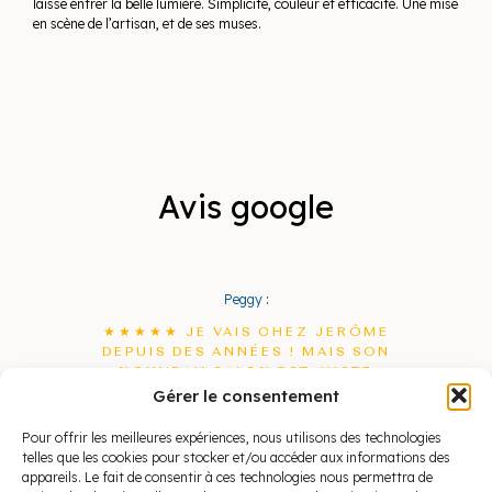
laisse entrer la belle lumière. Simplicité, couleur et efficacité. Une mise
en scène de l’artisan, et de ses muses.
Avis google
Peggy
:
★★★★★ JE VAIS CHEZ JERÔME
DEPUIS DES ANNÉES ! MAIS SON
NOUVEAU SALON EST JUSTE
MAGNIFIQUE ! TOUT COMME MES
Gérer le consentement
CHEVEUX LORSQUE JE SORS DE
CHEZ LUI . COIFFEUR À
Pour offrir les meilleures expériences, nous utilisons des technologies
L’ÉCOUTE, QUI CONSEILLE TRÈS
telles que les cookies pour stocker et/ou accéder aux informations des
BIEN PAR RAPPORT À VOTRE
appareils. Le fait de consentir à ces technologies nous permettra de
VISAGE, LA COULEUR PAR